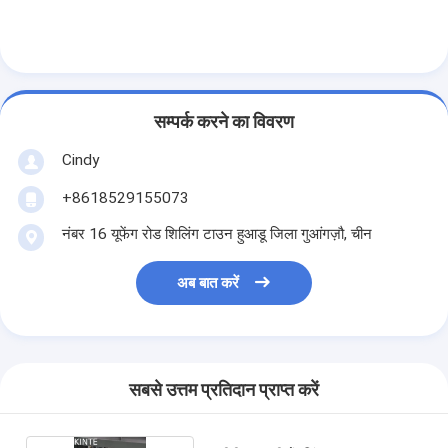
कारखाने का दौरा
गुणवत्ता नियंत्रण
हमसे संपर्क करें
सम्पर्क करने का विवरण
समाचार
Cindy
मामले
+8618529155073
नंबर 16 यूफेंग रोड शिलिंग टाउन हुआडू जिला गुआंगज़ौ, चीन
ब्लॉग
अब बात करें
अब बात करें
स्वचालित संग्रहण पुनर्प्राप्ति प्रणाली
सबसे उत्तम प्रतिदान प्राप्त करें
स्वचालित सामग्री हैंडलिंग सिस्टम