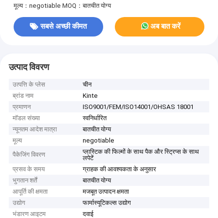
मूल्य：negotiable
MOQ：बातचीत योग्य
सबसे अच्छी कीमत
अब बात करें
उत्पाद विवरण
उत्पत्ति के प्लेस
चीन
ब्रांड नाम
Kinte
प्रमाणन
ISO9001/FEM/ISO14001/OHSAS 18001
मॉडल संख्या
स्वनिर्धारित
न्यूनतम आदेश मात्रा
बातचीत योग्य
मूल्य
negotiable
प्लास्टिक की फिल्मों के साथ पैक और स्ट्रिप्स के साथ
पैकेजिंग विवरण
लपेटें
प्रसव के समय
ग्राहक की आवश्यकता के अनुसार
भुगतान शर्तें
बातचीत योग्य
आपूर्ति की क्षमता
मजबूत उत्पादन क्षमता
उद्योग
फार्मास्यूटिकल्स उद्योग
भंडारण आइटम
दवाई