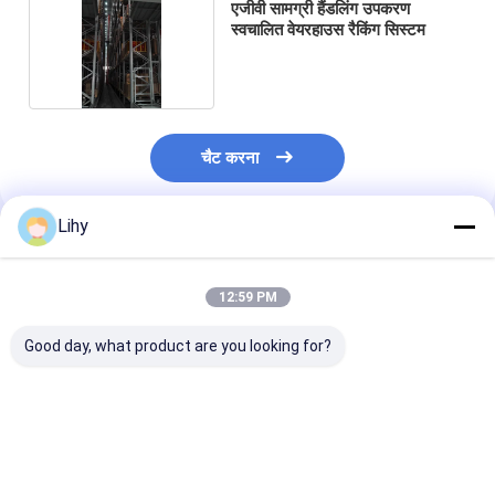
एजीवी सामग्री हैंडलिंग उपकरण
ASRS स्टेकर क्रेन
स्वचालित वेयरहाउस रैकिंग सिस्टम
ASRS रैकिंग सिस्टम
पैलेट कन्वेयर सिस्टम
चैट करना
कार्टन कन्वेयर सिस्टम
वेयरहाउस शटल सिस्टम
Lihy
अनुशंसित उत्पाद
कन्वेयर सॉर्टिंग सिस्टम
12:59 PM
डब्ल्यूएमएस डब्ल्यूसीएस
Good day, what product are you looking for?
गोदाम लिफ्ट
रेल निर्देशित वाहन
अमर स्वायत्त मोबाइल रोबोट
स्मार्ट कार एजीवी शटल और
चिकनी और सुसंगत पैकेजिंग
टीएमएस प्रबंधन प्र
पीएलसी नियंत्रण प्रणाली के
के लिए आईएसओ 9001
ऊर्जा बचत सुविधाओं