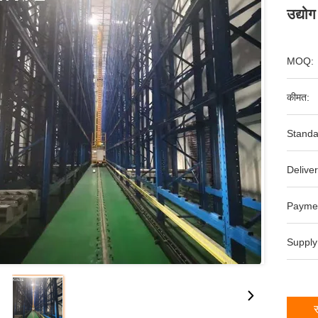
उद्योग
MOQ:
कीमत:
Standa
Deliver
Payme
Supply
स