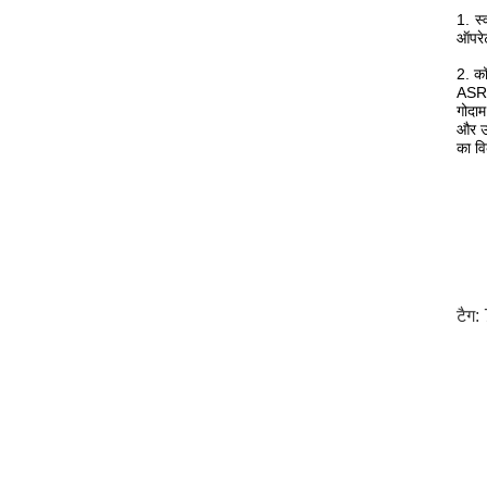
1. स
ऑपरेट
2. कॉ
ASRS 
गोदाम
और उत
का वि
टैग: