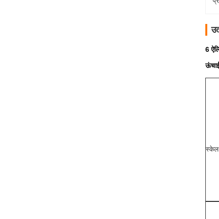
प्
उत
6 ऐलि
ऊंचा
स्केल