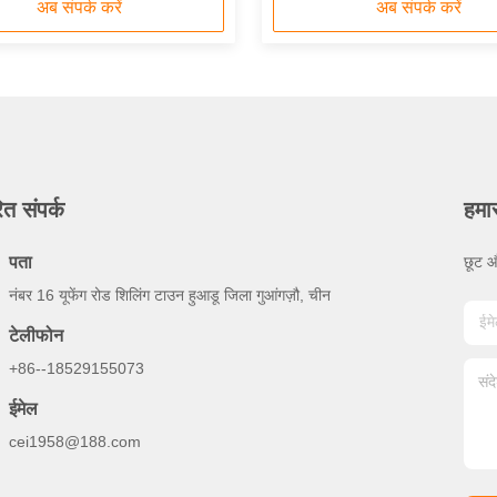
अब संपर्क करें
अब संपर्क करें
ित संपर्क
हमा
पता
छूट औ
नंबर 16 यूफेंग रोड शिलिंग टाउन हुआडू जिला गुआंगज़ौ, चीन
टेलीफोन
+86--18529155073
ईमेल
cei1958@188.com