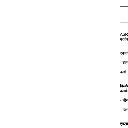
ASRS
प्रबं
स्वचा
· शेल
कार्ग
किन्ते
कार्य
· चीन
· सिस
एमएच