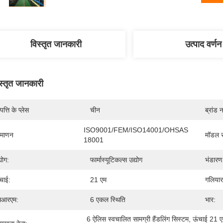
विस्तृत जानकारी
उत्पाद वर्णन
स्तृत जानकारी
पत्ति के प्लेस
चीन
ब्रांड 
ISO9001/FEM/ISO14001/OHSAS 
रमाणन
मॉडल स
18001
्योग:
फार्मास्यूटिकल्स उद्योग
भंडार
चाई:
21 एम
गलियार
सआरएम:
6 एकल स्थिति
भार:
6 ऐलिस स्वचालित सामग्री हैंडलिंग सिस्टम
, 
ऊंचाई 21 एम