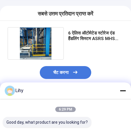
ASRS स्टेकर क्रेन
सबसे उत्तम प्रतिदान प्राप्त करें
ASRS रैकिंग सिस्टम
पैलेट कन्वेयर सिस्टम
6 ऐलिस ऑटोमेटेड स्टोरेज एंड
हैंडलिंग सिस्टम ASRS MHS
कार्टन कन्वेयर सिस्टम
Solutions
वेयरहाउस शटल सिस्टम
कन्वेयर सॉर्टिंग सिस्टम
चैट करना
डब्ल्यूएमएस डब्ल्यूसीएस
Lihy
गोदाम लिफ्ट
अनुशंसित उत्पाद
रेल निर्देशित वाहन
6:29 PM
अमर स्वायत्त मोबाइल रोबोट
Good day, what product are you looking for?