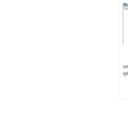
WM
सूच