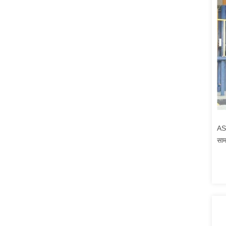
ASR
साम