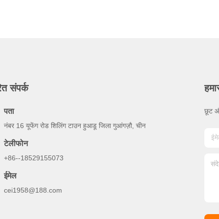
ित संपर्क
हमा
पता
छूट औ
नंबर 16 यूफेंग रोड शिलिंग टाउन हुआडू जिला गुआंगज़ौ, चीन
टेलीफोन
+86--18529155073
ईमेल
cei1958@188.com