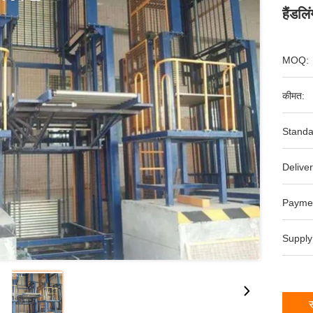
हैंडलि
MOQ:
कीमत:
Standa
Deliver
Payme
Supply
स