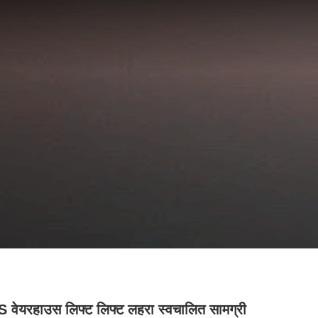
वेयरहाउस लिफ्ट लिफ्ट लहरा स्वचालित सामग्री