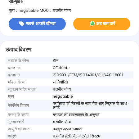
सॉल्यूशंस
मूल्य：negotiable
MOQ：बातचीत योग्य
सबसे अच्छी कीमत
अब बात करें
उत्पाद विवरण
उत्पत्ति के प्लेस
चीन
ब्रांड नाम
CEI/Kinte
प्रमाणन
ISO9001/FEM/ISO14001/OHSAS 18001
मॉडल संख्या
स्वनिर्धारित
न्यूनतम आदेश मात्रा
बातचीत योग्य
मूल्य
negotiable
प्लास्टिक की फिल्मों के साथ पैक और स्ट्रिप्स के साथ
पैकेजिंग विवरण
लपेटें
प्रसव के समय
ग्राहक की आवश्यकता के अनुसार
भुगतान शर्तें
बातचीत योग्य
आपूर्ति की क्षमता
मजबूत उत्पादन क्षमता
आदर्श
बारकोड इंटेलिजेंट कंट्रोल सिस्टम