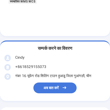
स्वचालित WMS WCS
कारखाने का दौरा
गुणवत्ता नियंत्रण
हमसे संपर्क करें
समाचार
सम्पर्क करने का विवरण
मामले
Cindy
ब्लॉग
+8618529155073
अब बात करें
नंबर 16 यूफेंग रोड शिलिंग टाउन हुआडू जिला गुआंगज़ौ, चीन
अब बात करें
स्वचालित संग्रहण पुनर्प्राप्ति प्रणाली
स्वचालित सामग्री हैंडलिंग सिस्टम