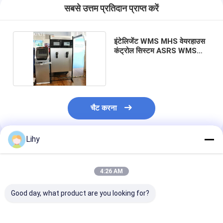
ASRS स्टेकर क्रेन
सबसे उत्तम प्रतिदान प्राप्त करें
ASRS रैकिंग सिस्टम
इंटेलिजेंट WMS MHS वेयरहाउस
पैलेट कन्वेयर सिस्टम
कंट्रोल सिस्टम ASRS WMS
सॉल्यूशंस
कार्टन कन्वेयर सिस्टम
वेयरहाउस शटल सिस्टम
चैट करना
कन्वेयर सॉर्टिंग सिस्टम
डब्ल्यूएमएस डब्ल्यूसीएस
Lihy
अनुशंसित उत्पाद
गोदाम लिफ्ट
4:26 AM
रेल निर्देशित वाहन
Good day, what product are you looking for?
अमर स्वायत्त मोबाइल रोबोट