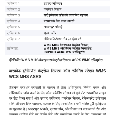
प्रक्रिया 1
उत्पाद वर्गीकरण
प्रक्रिया 2
कंप्रेसर मिलान
प्रक्रिया 3
सर्द इंजेक्शन राशि की स्वचालित पहचान
प्रक्रिया 4
मरम्मत के लिए स्वत: वापसी
प्रक्रिया 5
आउटपुट आँकड़े
प्रक्रिया 6
सुरक्षा जाँच
प्रक्रिया 7
लीकेज डिटेक्शन सेव एंड इंक्वायरी
,
WMS MHS वेयरहाउस कंट्रोल सिस्टम
हाई लाइट:
,
WMS MHS ऑटोमेशन कंट्रोल वेयरहाउस
ISO9001 ASRS WMS सॉल्यूशंस
इंटेलिजेंट WMS MHS वेयरहाउस कंट्रोल सिस्टम ASRS WMS सॉल्यूशंस
बारकोड इंटेलिजेंट कंट्रोल सिस्टम कोड स्कैनिंग स्टेशन WMS
WCS MHS ASRS
डेटाबेस प्रबंधन प्रणाली के माध्यम से डेटा अधिग्रहण, निर्णय, बचत और
सांख्यिकीय जांच करने के लिए कोड स्कैनिंग स्टेशन को पूर्ण सेट स्वचालित लाइन
पर सेट किया गया है और उत्पाद वर्गीकरण, कंप्रेसर मिलान, रेफ्रिजरेंट इंजेक्शन
राशि की स्वचालित पहचान, मरम्मत के लिए स्वचालित वापसी सहित पूरी प्रक्रिया
का एहसास है। आउटपुट आंकड़े, सुरक्षा जांच, और रिसाव का पता लगाने सेव और
पूछताछ।उचित होने पर निर्णय लेने और समायोजन करने के लिए प्रबंधकों को