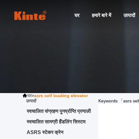
घर
हमारे बारे में
उत्पादों
घर
>
asrs self loading elevator
asrs self loading elevator
उत्पादों
Keywords 「asrs self 
स्वचालित संग्रहण पुनर्प्राप्ति प्रणाली
स्वचालित सामग्री हैंडलिंग सिस्टम
ASRS स्टेकर क्रेन