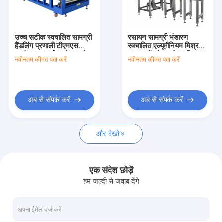
कारखाने का दौरा
गुणवत्ता नियंत्रण
उच्च सटीक स्वचालित सामग्री
रसायन सामग्री भंडारण
हैंडलिंग प्रणाली टीएमएस
स्वचालित एल्यूमीनियम मिश्र
हमसे संपर्क करें
प्रबंधन प्रणाली 1 सेट कन्वेयर
धातु भागों और 1 सेट परिवहन
नवीनतम कीमत पता करें
नवीनतम कीमत पता करें
सिस्टम ± 10 मिमी नेविगेशन
प्रणाली के साथ सरल
सटीकता
समाचार
मामले
अब से संपर्क करें
अब से संपर्क करें
अब बात करें
और देखो
स्वचालित संग्रहण पुनर्प्राप्ति प्रणाली
एक संदेश छोड़ें
हम जल्दी से जवाब देंगे
स्वचालित सामग्री हैंडलिंग सिस्टम
ASRS स्टेकर क्रेन