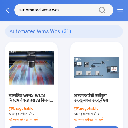
Automated Wms Wcs
(31)
स्वचालित WMS WCS
आरएफआईडी एकीकृत
सिस्टम वेयरहाउस AI विजन
डब्ल्यूएमएस डब्ल्यूसीएस
निरीक्षण प्रणाली
मूल्य:
negotiable
मूल्य:
negotiable
MOQ:
बातचीत योग्य
MOQ:
बातचीत योग्य
नवीनतम कीमत पता करें
नवीनतम कीमत पता करें