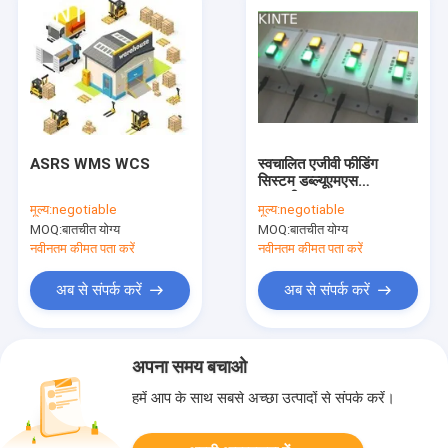
ASRS WMS WCS
स्वचालित एजीवी फीडिंग
सिस्टम डब्ल्यूएमएस
डब्ल्यूसीएस एएसआरएस
मूल्य:
negotiable
मूल्य:
negotiable
एमसीयू कंट्रोल कार्ड को
MOQ:
बातचीत योग्य
MOQ:
बातचीत योग्य
अपनाएं
नवीनतम कीमत पता करें
नवीनतम कीमत पता करें
अब से संपर्क करें
अब से संपर्क करें
अपना समय बचाओ
हमें आप के साथ सबसे अच्छा उत्पादों से संपर्क करें।