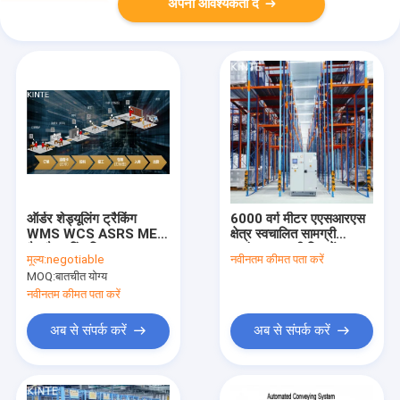
अपनी आवश्यकता दें
ऑर्डर शेड्यूलिंग ट्रैकिंग
6000 वर्ग मीटर एएसआरएस
WMS WCS ASRS MES
क्षेत्र स्वचालित सामग्री
मैन्युफैक्चरिंग सिस्टम
प्रबंधन प्रणाली जिसमें
मूल्य:
negotiable
नवीनतम कीमत पता करें
पीएलसी नियंत्रण प्रणाली और
MOQ:
बातचीत योग्य
-25 डिग्री सेल्सियस न्यूनतम
तापमान है
नवीनतम कीमत पता करें
अब से संपर्क करें
अब से संपर्क करें