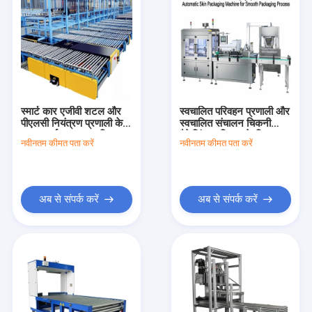
स्मार्ट कार एजीवी शटल और
स्वचालित परिवहन प्रणाली और
पीएलसी नियंत्रण प्रणाली के
स्वचालित संचालन चिकनी
साथ ऊर्जा-बचत स्वचालित
पैकेजिंग प्रक्रिया के लिए
नवीनतम कीमत पता करें
नवीनतम कीमत पता करें
सामग्री हैंडलिंग प्रणाली
स्वचालित त्वचा पैकेजिंग मशीन
अब से संपर्क करें
अब से संपर्क करें
घर
उत्पाद
हमारे बारे में