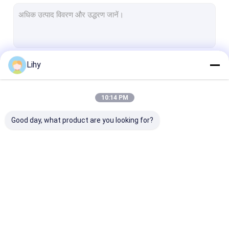
ASRS रैकिंग सिस्टम
पैलेट कन्वेयर सिस्टम
कार्टन कन्वेयर सिस्टम
Lihy
जारी रखें
वेयरहाउस शटल सिस्टम
कन्वेयर सॉर्टिंग सिस्टम
10:14 PM
हमारी श्रेणियाँ
डब्ल्यूएमएस डब्ल्यूसीएस
Good day, what product are you looking for?
गोदाम लिफ्ट
रेल निर्देशित वाहन
अमर स्वायत्त मोबाइल रोबोट
स्वचालित संग्रहण पुनर्प्राप्ति
स्वचालित सामग्री हैंडलिंग
ASRS स्टेकर क्रेन
प्रणाली
सिस्टम