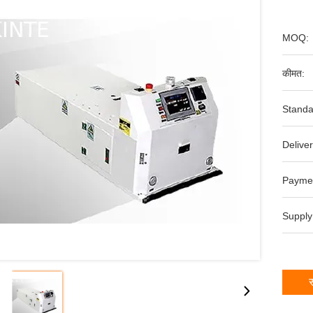
MOQ:
कीमत:
Standa
Deliver
Payme
Supply
स