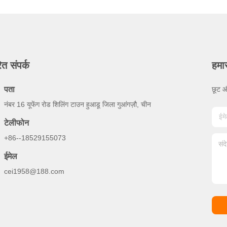
ित संपर्क
हमा
पता
छूट औ
नंबर 16 यूफेंग रोड शिलिंग टाउन हुआडू जिला गुआंगज़ौ, चीन
टेलीफोन
+86--18529155073
ईमेल
cei1958@188.com