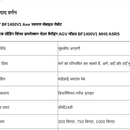
्पाद वर्णन
BF1400V1 Amr स्वायत्त मोबाइल रोबोट
नेटिक लीडिंग सिंगल डायरेक्शन रोलर कैरीइंग AGV मॉडल BF1400V1 MHS ASRS
विधि
चुंबकीय अग्रणी
ा दिशा
मार्ग को परिभाषित कर सकते हैं, आगे, बाएँ और दाएँ मुड
रहित
वाईफ़ाई आरएफ वेब
 चलाना
डिफरेंशियल स्पीड ड्राइव
व पावर
डीसी24वी
षमता
300 किग्रा, 750 किग्रा, 1000 किग्रा