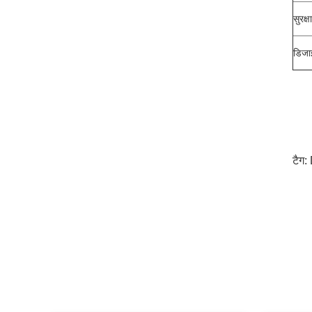
सुरक्ष
डिजा
टैग: