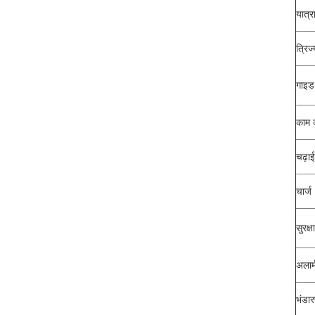
यात्र
त्रिज
गाइड
काम 
चढ़ाई
चार्ज
सुरक्ष
अलार्
भंडार