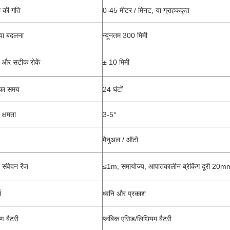
ा की गति
0-45 मीटर / मिनट, या ग्राहककृत
्या बदलना
न्यूनतम 300 मिमी
 और सटीक रोकें
± 10 मिमी
का समय
24 घंटों
 क्षमता
3-5°
मैनुअल / ऑटो
ा संवेदन रेंज
≤1m, समायोज्य, आपातकालीन ब्रेकिंग दूरी 20m
म
ध्वनि और प्रकाश
ण बैटरी
प्लंबिक एसिड/लिथियम बैटरी