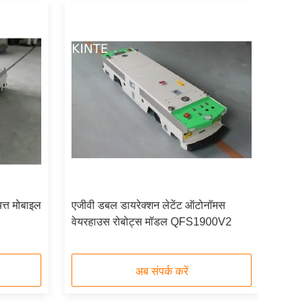
त्त मोबाइल
एजीवी डबल डायरेक्शन लेटेंट ऑटोनॉमस
वेयरहाउस रोबोट्स मॉडल QFS1900V2
अब संपर्क करें