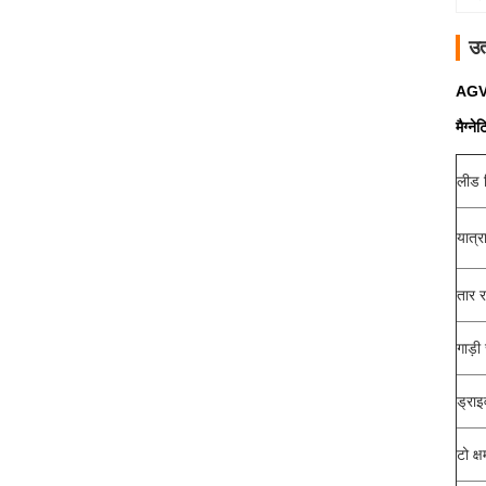
उत
AGV 
मैग्
लीड 
यात्र
तार 
गाड़ी
ड्राइ
टो क्