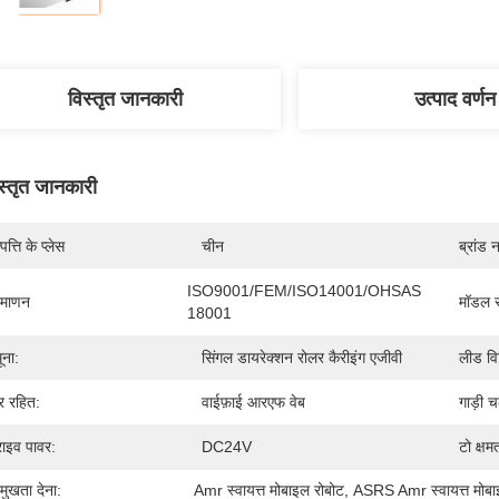
विस्तृत जानकारी
उत्पाद वर्णन
स्तृत जानकारी
पत्ति के प्लेस
चीन
ब्रांड 
ISO9001/FEM/ISO14001/OHSAS 
रमाणन
मॉडल स
18001
ूना:
सिंगल डायरेक्शन रोलर कैरीइंग एजीवी
लीड वि
र रहित:
वाईफ़ाई आरएफ वेब
गाड़ी 
राइव पावर:
DC24V
टो क्षम
रमुखता देना:
Amr स्वायत्त मोबाइल रोबोट
, 
ASRS Amr स्वायत्त मोबा