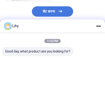
ASRS स्टेकर क्रेन
चैट करना
ASRS रैकिंग सिस्टम
पैलेट कन्वेयर सिस्टम
Lihy
अनुशंसित उत्पाद
कार्टन कन्वेयर सिस्टम
1:15 PM
वेयरहाउस शटल सिस्टम
Good day, what product are you looking for?
कन्वेयर सॉर्टिंग सिस्टम
डब्ल्यूएमएस डब्ल्यूसीएस
गोदाम लिफ्ट
AGV QY1080V2 Amr
AGV BF1400V1 Amr
AGV टो क्षमता 32
स्वायत्त मोबाइल रोबोट
स्वायत्त मोबाइल रोबोट
स्वचालित मोबाइल रो
दिशा अव्यक्त
रेल निर्देशित वाहन
सबसे अच्छी कीमत
सबसे अच्छी कीमत
सबसे अच्छी 
अमर स्वायत्त मोबाइल रोबोट