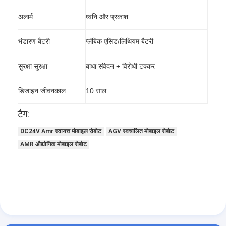
अलार्म
ध्वनि और प्रकाश
भंडारण बैटरी
प्लंबिक एसिड/लिथियम बैटरी
सुरक्षा सुरक्षा
बाधा संवेदन + विरोधी टक्कर
डिजाइन जीवनकाल
10 साल
टैग:
DC24V Amr स्वायत्त मोबाइल रोबोट
AGV स्वचालित मोबाइल रोबोट
AMR औद्योगिक मोबाइल रोबोट
घर
उत्पाद
हमारे बारे में