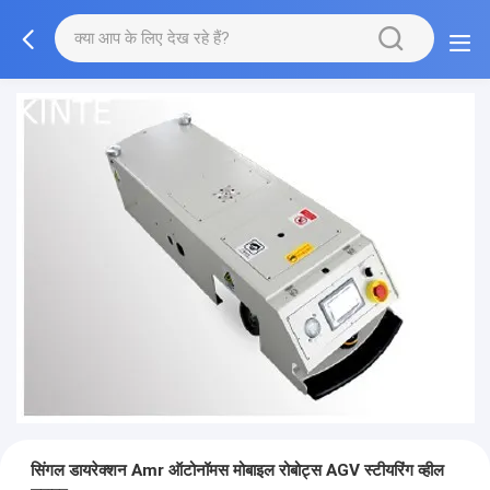
सिंगल डायरेक्शन Amr ऑटोनॉमस मोबाइल रोबोट्स AGV स्टीयरिंग व्हील