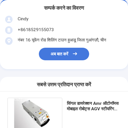
कारखाने का दौरा
सम्पर्क करने का विवरण
गुणवत्ता नियंत्रण
Cindy
+8618529155073
हमसे संपर्क करें
नंबर 16 यूफेंग रोड शिलिंग टाउन हुआडू जिला गुआंगज़ौ, चीन
समाचार
अब बात करें
मामले
ब्लॉग
अब बात करें
सबसे उत्तम प्रतिदान प्राप्त करें
सिंगल डायरेक्शन Amr ऑटोनॉमस
स्वचालित संग्रहण पुनर्प्राप्ति प्रणाली
मोबाइल रोबोट्स AGV स्टीयरिंग
व्हील ड्राइव
स्वचालित सामग्री हैंडलिंग सिस्टम