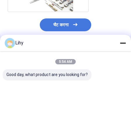
चैट करना
Lihy
अनुशंसित उत्पाद
5:54 AM
Good day, what product are you looking for?
स्मार्ट कार एजीवी शटल और
चिकनी और सुसंगत पैकेजिंग
टीएमएस प्रबंधन प्र
पीएलसी नियंत्रण प्रणाली के
के लिए आईएसओ 9001
ऊर्जा बचत सुविधाओं
साथ ऊर्जा-बचत स्वचालित
स्वीकृत स्वचालित कॉस्मेटिक
आईएसओ 9001 प्र
सामग्री हैंडलिंग प्रणाली
पैकिंग मशीन
स्वचालित सामग्री हैं
प्रणाली
सबसे अच्छी कीमत
सबसे अच्छी कीमत
सबसे अच्छी 