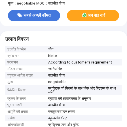
मूल्य：negotiable
MOQ：बातचीत योग्य
सबसे अच्छी कीमत
अब बात करें
उत्पाद विवरण
उत्पत्ति के प्लेस
चीन
ब्रांड नाम
Kinte
प्रमाणन
According to customer's requirement
मॉडल संख्या
स्वनिर्धारित
न्यूनतम आदेश मात्रा
बातचीत योग्य
मूल्य
negotiable
प्लास्टिक की फिल्मों के साथ पैक और स्ट्रिप्स के साथ
पैकेजिंग विवरण
लपेटें
प्रसव के समय
ग्राहक की आवश्यकता के अनुसार
भुगतान शर्तें
बातचीत योग्य
आपूर्ति की क्षमता
मजबूत उत्पादन क्षमता
उद्योग
बहु-उद्योग क्षेत्र
अभियांत्रिकी
प्रक्रिया जांच और पुष्टि