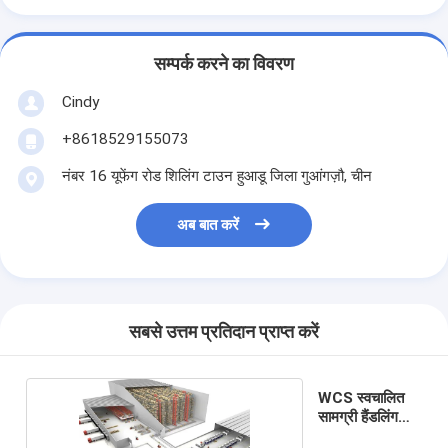
ASRS स्टेकर क्रेन
ASRS रैकिंग सिस्टम
सम्पर्क करने का विवरण
पैलेट कन्वेयर सिस्टम
Cindy
+8618529155073
कार्टन कन्वेयर सिस्टम
नंबर 16 यूफेंग रोड शिलिंग टाउन हुआडू जिला गुआंगज़ौ, चीन
वेयरहाउस शटल सिस्टम
अब बात करें
कन्वेयर सॉर्टिंग सिस्टम
डब्ल्यूएमएस डब्ल्यूसीएस
गोदाम लिफ्ट
सबसे उत्तम प्रतिदान प्राप्त करें
रेल निर्देशित वाहन
WCS स्वचालित
अमर स्वायत्त मोबाइल रोबोट
सामग्री हैंडलिंग
सिस्टम