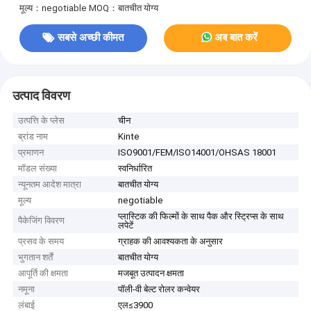
मूल्य：negotiable
MOQ：बातचीत योग्य
सबसे अच्छी कीमत
अब बात करें
उत्पाद विवरण
उत्पत्ति के प्लेस
चीन
ब्रांड नाम
Kinte
प्रमाणन
ISO9001/FEM/ISO14001/OHSAS 18001
मॉडल संख्या
स्वनिर्धारित
न्यूनतम आदेश मात्रा
बातचीत योग्य
मूल्य
negotiable
प्लास्टिक की फिल्मों के साथ पैक और स्ट्रिप्स के साथ
पैकेजिंग विवरण
लपेटें
प्रसव के समय
ग्राहक की आवश्यकता के अनुसार
भुगतान शर्तें
बातचीत योग्य
आपूर्ति की क्षमता
मजबूत उत्पादन क्षमता
नमूना
पॉली-वी बेल्ट रोलर कन्वेयर
लंबाई
एल≤3900