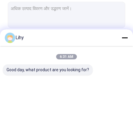
ASRS रैकिंग सिस्टम
पैलेट कन्वेयर सिस्टम
कार्टन कन्वेयर सिस्टम
Lihy
जारी रखें
वेयरहाउस शटल सिस्टम
कन्वेयर सॉर्टिंग सिस्टम
6:31 AM
हमारी श्रेणियाँ
डब्ल्यूएमएस डब्ल्यूसीएस
Good day, what product are you looking for?
गोदाम लिफ्ट
रेल निर्देशित वाहन
अमर स्वायत्त मोबाइल रोबोट
स्वचालित संग्रहण पुनर्प्राप्ति
स्वचालित सामग्री हैंडलिंग
ASRS स्टेकर क्रेन
प्रणाली
सिस्टम