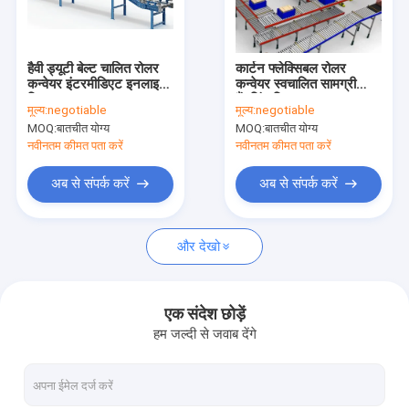
कारखाने का दौरा
गुणवत्ता नियंत्रण
हैवी ड्यूटी बेल्ट चालित रोलर
कार्टन फ्लेक्सिबल रोलर
कन्वेयर इंटरमीडिएट इनलाइन
कन्वेयर स्वचालित सामग्री
हमसे संपर्क करें
डिक्लाइन
हैंडलिंग सिस्टम
मूल्य:
negotiable
मूल्य:
negotiable
MOQ:
बातचीत योग्य
MOQ:
बातचीत योग्य
समाचार
नवीनतम कीमत पता करें
नवीनतम कीमत पता करें
मामले
अब से संपर्क करें
अब से संपर्क करें
अब बात करें
और देखो
स्वचालित संग्रहण पुनर्प्राप्ति प्रणाली
एक संदेश छोड़ें
हम जल्दी से जवाब देंगे
स्वचालित सामग्री हैंडलिंग सिस्टम
ASRS स्टेकर क्रेन