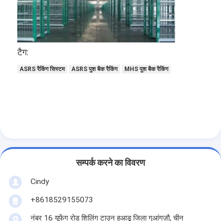
टैग:
ASRS रैकिंग सिस्टम
ASRS पुश बैक रैकिंग
MHS पुश बैक रैकिंग
सम्पर्क करने का विवरण
घर
Cindy
उत्पाद
+8618529155073
हमारे बारे में
नंबर 16 यूफेंग रोड शिलिंग टाउन हुआडू जिला गुआंगज़ौ, चीन