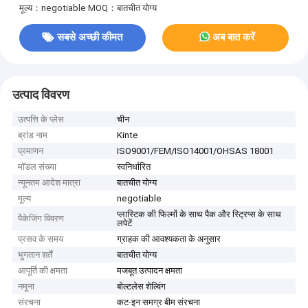
मूल्य：negotiable
MOQ：बातचीत योग्य
सबसे अच्छी कीमत
अब बात करें
उत्पाद विवरण
उत्पत्ति के प्लेस
चीन
ब्रांड नाम
Kinte
प्रमाणन
ISO9001/FEM/ISO14001/OHSAS 18001
मॉडल संख्या
स्वनिर्धारित
न्यूनतम आदेश मात्रा
बातचीत योग्य
मूल्य
negotiable
प्लास्टिक की फिल्मों के साथ पैक और स्ट्रिप्स के साथ
पैकेजिंग विवरण
लपेटें
प्रसव के समय
ग्राहक की आवश्यकता के अनुसार
भुगतान शर्तें
बातचीत योग्य
आपूर्ति की क्षमता
मजबूत उत्पादन क्षमता
नमूना
बोल्टलेस शेल्विंग
संरचना
कट-इन समग्र बीम संरचना