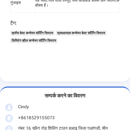
यह फ्लैट-तल वाली वस्तुएं जैसे कार्डबोर्ड बॉक्स और प्लास्टिक
गुंजाइश
बॉक्स हैं।
टैग:
क्रॉस बेल्ट कन्वेयर सॉर्टिंग सिस्टम
एएसआरएस कन्वेयर बेल्ट सॉर्टिंग सिस्टम
लिफ्टिंग व्हील कन्वेयर सॉर्टिंग सिस्टम
सम्पर्क करने का विवरण
Cindy
+8618529155073
नंबर 16 यूफेंग रोड शिलिंग टाउन हुआडू जिला गुआंगज़ौ, चीन