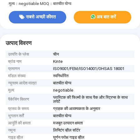
मूल्य：negotiable
MOQ：बातचीत योग्य
सबसे अच्छी कीमत
अब बात करें
उत्पाद विवरण
उत्पत्ति के प्लेस
चीन
ब्रांड नाम
Kinte
प्रमाणन
ISO9001/FEM/ISO14001/OHSAS 18001
मॉडल संख्या
स्वनिर्धारित
न्यूनतम आदेश मात्रा
बातचीत योग्य
मूल्य
negotiable
प्लास्टिक की फिल्मों के साथ पैक और स्ट्रिप्स के साथ
पैकेजिंग विवरण
लपेटें
प्रसव के समय
ग्राहक की आवश्यकता के अनुसार
भुगतान शर्तें
बातचीत योग्य
आपूर्ति की क्षमता
मजबूत उत्पादन क्षमता
नमूना
लिफ्टिंग व्हील सॉर्टर
गाइड व्हील
घूर्णन परोक्ष गाइड व्हील