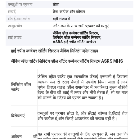
वस्तुओं पर प्रभाव
छोटा
छंटाई
तेज, सटीक और कोमल
छँटाई आउटलेट
बड़ी संख्या में
अनुप्रयोग
फ्लैट-तल के साथ सभी प्रकार की वस्तुएं
,
जैकिंग व्हील कन्वेयर सॉर्टिंग सिस्टम
हाई लाइट:
,
लिफ्टिंग व्हील कन्वेयर सॉर्टिंग सिस्टम
ASRS हाई स्पीड सॉर्टिंग कन्वेयर
हाई स्पीड कन्वेयर सॉर्टिंग सिस्टम जैकिंग लिफ्टिंग व्हील टाइप
जैकिंग व्हील सॉर्टर लिफ्टिंग व्हील सॉर्टर कन्वेयर सॉर्टिंग सिस्टम ASRS MHS
जैकिंग व्हील सॉर्टर एक स्वचालित छँटाई प्रणाली है जिसका
व्यापक रूप से रसद केंद्रों में उपयोग किया जाता है।जब
लिफ्टिंग व्हील
घूर्णन तिरछा गाइड व्हील समानांतर में व्यवस्थित मुख्य संकीर्ण
सॉर्टर
बेल्ट के बीच की खाई में ऊपर और नीचे तैरता है, तो यह माल
को छांटने के उद्देश्य को प्राप्त कर सकता है।
वस्तुओं पर प्रभाव छोटा है, और छँटाई कोमल है;छँटाई तेज
विशेषताएं
और सटीक है;और छँटाई आउटलेट की संख्या बड़ी है।
यह सभी प्रकार की वस्तुओं के लिए उपयुक्त है, जब तक कि
आवेदन की