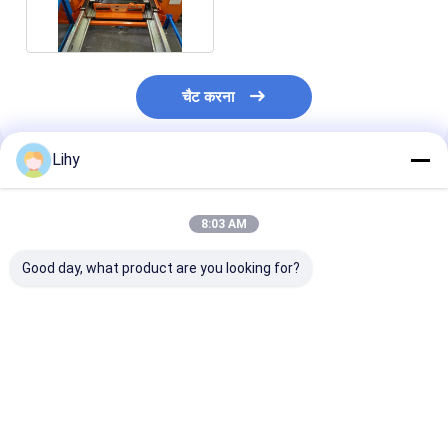
बस प्रकार पीएलसी
चैट करना
Lihy
अनुशंसित उत्पाद
8:03 AM
Good day, what product are you looking for?
2000 किग्रा फोर्क टाइप
500 किग्रा स्ट्रेट रेल
घुमावदार ट्रैक रेल नि
ASRS RGV शटल्स फास्ट
आरजीवी रेल कार एएसआरएस
वाहन अनुकूलित आर
डिलीवरी स्टेबल वॉकिंग
एमएचएस सपोर्ट कोल्ड स्टोरेज
शटल रेल कार
सबसे अच्छी कीमत
सबसे अच्छी कीमत
सबसे अच्छी 