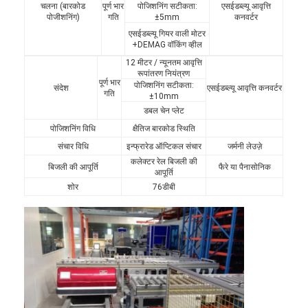
चलना (बारकोड
पूर्ण भार
पोजिशनिंग सटीकता:
एसईडब्ल्यू आवृत्ति
पोजीशनिंग)
गति
±5mm
कनवर्टर
एसईडब्ल्यू गियर वाली मोटर
+DEMAG वॉकिंग व्हील
12 मीटर / न्यूनतम आवृत्ति
रूपांतरण नियंत्रण
पूर्ण भार
पोजिशनिंग सटीकता:
संदेश
एसईडब्ल्यू आवृत्ति कनवर्टर
गति
±10mm
डबल चेन प्लेट
पोजिशनिंग विधि
क्षैतिज बारकोड स्थिति
संचार विधि
इन्फ्रारेड ऑप्टिकल संचार
जर्मनी लेउज़े
कलेक्टर रेल बिजली की
बिजली की आपूर्ति
फैरे या पैनासोनिक
आपूर्ति
शोर
76डीबी