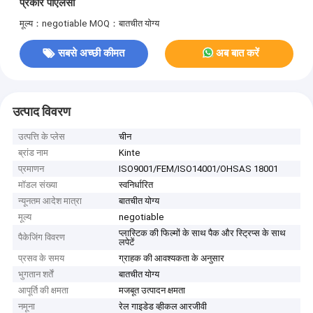
प्रकार पीएलसी
मूल्य：negotiable
MOQ：बातचीत योग्य
सबसे अच्छी कीमत
अब बात करें
उत्पाद विवरण
उत्पत्ति के प्लेस
चीन
ब्रांड नाम
Kinte
प्रमाणन
ISO9001/FEM/ISO14001/OHSAS 18001
मॉडल संख्या
स्वनिर्धारित
न्यूनतम आदेश मात्रा
बातचीत योग्य
मूल्य
negotiable
प्लास्टिक की फिल्मों के साथ पैक और स्ट्रिप्स के साथ
पैकेजिंग विवरण
लपेटें
प्रसव के समय
ग्राहक की आवश्यकता के अनुसार
भुगतान शर्तें
बातचीत योग्य
आपूर्ति की क्षमता
मजबूत उत्पादन क्षमता
नमूना
रेल गाइडेड व्हीकल आरजीवी