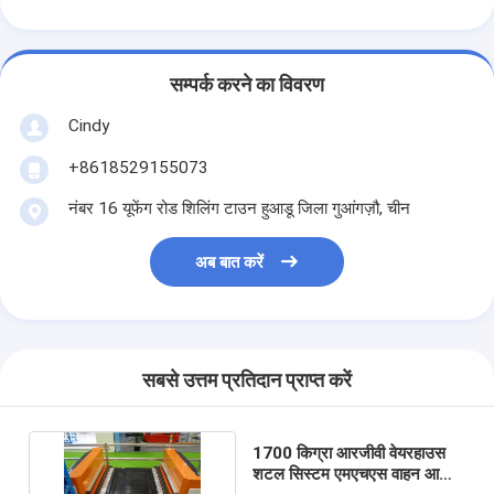
ASRS स्टेकर क्रेन
ASRS रैकिंग सिस्टम
सम्पर्क करने का विवरण
पैलेट कन्वेयर सिस्टम
Cindy
कार्टन कन्वेयर सिस्टम
+8618529155073
नंबर 16 यूफेंग रोड शिलिंग टाउन हुआडू जिला गुआंगज़ौ, चीन
वेयरहाउस शटल सिस्टम
कन्वेयर सॉर्टिंग सिस्टम
अब बात करें
डब्ल्यूएमएस डब्ल्यूसीएस
गोदाम लिफ्ट
सबसे उत्तम प्रतिदान प्राप्त करें
रेल निर्देशित वाहन
अमर स्वायत्त मोबाइल रोबोट
1700 किग्रा आरजीवी वेयरहाउस
शटल सिस्टम एमएचएस वाहन आकार