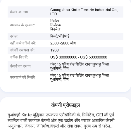
Guangzhou Kinte Electric Industrial Co.,
कंपनी का नाम
LTD
निर्माता
व्यवसाय के प्रकार:
निर्यातक
विक्रेता
ब्रांड:
किन्टे/सीईआई
नहीं. कर्मचारियों की:
2500~2800 लोग
वर्ष की स्थापना की:
1958
वार्षिक बिक्री:
US$ 300000000 - US$ 500000000
नंबर 16 यूफेंग रोड शिलिंग टाउन हुआडू जिला
कंपनी का स्थान
गुआंगज़ौ, चीन
नंबर 16 यूफेंग रोड शिलिंग टाउन हुआडू जिला
कारखाने की स्थिति
गुआंगज़ौ, चीन
कंपनी प्रोफ़ाइल
गुआंगज़ौ Kinte बुद्धिमान उपकरण प्रौद्योगिकी कं, लिमिटेड, CEI की पूर्ण
स्वामित्व वाली सहायक कंपनी और एक उद्योग और व्यापार आधारित कंपनी
अनुसंधान, विकास, विनिर्माण,बिक्री और सेवा संबंध, मुख्य रूप से घरेल...