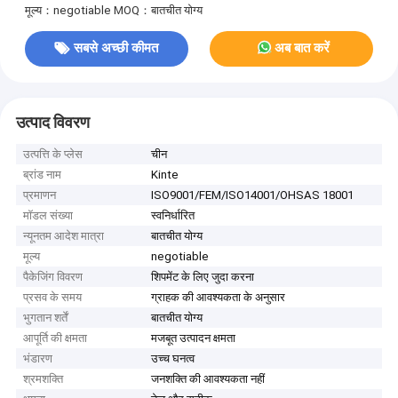
मूल्य：negotiable
MOQ：बातचीत योग्य
सबसे अच्छी कीमत
अब बात करें
उत्पाद विवरण
उत्पत्ति के प्लेस
चीन
ब्रांड नाम
Kinte
प्रमाणन
ISO9001/FEM/ISO14001/OHSAS 18001
मॉडल संख्या
स्वनिर्धारित
न्यूनतम आदेश मात्रा
बातचीत योग्य
मूल्य
negotiable
पैकेजिंग विवरण
शिपमेंट के लिए जुदा करना
प्रसव के समय
ग्राहक की आवश्यकता के अनुसार
भुगतान शर्तें
बातचीत योग्य
आपूर्ति की क्षमता
मजबूत उत्पादन क्षमता
भंडारण
उच्च घनत्व
श्रमशक्ति
जनशक्ति की आवश्यकता नहीं