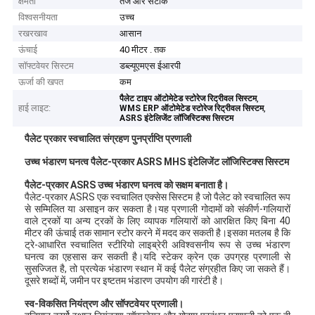
क्षमता
तेज और सटीक
विश्वसनीयता
उच्च
रखरखाव
आसान
ऊंचाई
40 मीटर . तक
सॉफ्टवेयर सिस्टम
डब्ल्यूएमएस ईआरपी
ऊर्जा की खपत
कम
,
पैलेट टाइप ऑटोमेटेड स्टोरेज रिट्रीवल सिस्टम
हाई लाइट:
,
WMS ERP ऑटोमेटेड स्टोरेज रिट्रीवल सिस्टम
ASRS इंटेलिजेंट लॉजिस्टिक्स सिस्टम
पैलेट प्रकार स्वचालित संग्रहण पुनर्प्राप्ति प्रणाली
उच्च भंडारण घनत्व पैलेट-प्रकार ASRS MHS इंटेलिजेंट लॉजिस्टिक्स सिस्टम
पैलेट-प्रकार ASRS उच्च भंडारण घनत्व को सक्षम बनाता है।
पैलेट-प्रकार ASRS एक स्वचालित एक्सेस सिस्टम है जो पैलेट को स्वचालित रूप
से सम्मिलित या असाइन कर सकता है।यह प्रणाली गोदामों को संकीर्ण-गलियारों
वाले ट्रकों या अन्य ट्रकों के लिए व्यापक गलियारों को आरक्षित किए बिना 40
मीटर की ऊंचाई तक सामान स्टोर करने में मदद कर सकती है।इसका मतलब है कि
ट्रे-आधारित स्वचालित स्टीरियो लाइब्रेरी अविश्वसनीय रूप से उच्च भंडारण
घनत्व का एहसास कर सकती है।यदि स्टेकर क्रेन एक उपग्रह प्रणाली से
सुसज्जित है, तो प्रत्येक भंडारण स्थान में कई पैलेट संग्रहीत किए जा सकते हैं।
दूसरे शब्दों में, जमीन पर इष्टतम भंडारण उपयोग की गारंटी है।
स्व-विकसित नियंत्रण और सॉफ्टवेयर प्रणाली।